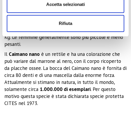
Il
Paleosuchus palpebrosus
, o
Caimano Nano
, è forse il
Accetta selezionati
più piccolo esemplare di alligatore esistente sulla faccia
della terra, e lo si trova nel Sud America, dove preferisce
le foreste allagate e le pozze stagnanti. Da adulto non
Rifiuta
supera 1,5 mt di lunghezza con un peso massimo di 15
Kg. Le femmine generalmente sono più piccole e meno
pesanti.
Il
Caimano nano
è un rettile e ha una colorazione che
può variare dal marrone al nero, con il corpo ricoperto
da placche ossee. La bocca del Caimano nano è fornita di
circa 80 denti e di una mascella dalla enorme forza.
Attualmente si stimano in natura, in tutto il mondo,
solamente circa
1.000.000 di esemplari
. Per questo
motivo questa specie è stata dichiarata specie protetta
CITES nel 1973.