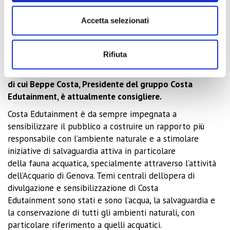
maggiormente quando integra i criteri ESG
(Enviromental, Social, Governance) all’interno dei
Accetta selezionati
processi aziendali.
Costa Edutainment, inoltre, è coinvolta in Italian
Rifiuta
Entertainment Network (IEN), operatore italiano nella
gestione di grandi eventi e servizi per attività culturali,
di cui Beppe Costa, Presidente del gruppo Costa
Edutainment, è attualmente consigliere.
Costa Edutainment è da sempre impegnata a
sensibilizzare il pubblico a costruire un rapporto più
responsabile con l’ambiente naturale e a stimolare
iniziative di salvaguardia attiva in particolare
della fauna acquatica, specialmente attraverso l’attività
dell’Acquario di Genova. Temi centrali dell’opera di
divulgazione e sensibilizzazione di Costa
Edutainment sono stati e sono l’acqua, la salvaguardia e
la conservazione di tutti gli ambienti naturali, con
particolare riferimento a quelli acquatici.