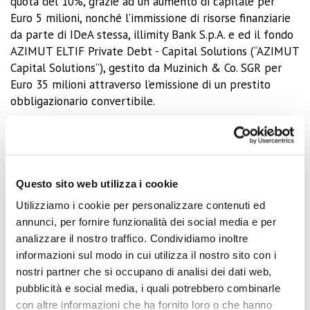
quota del 10%, grazie ad un aumento di capitale per
Euro 5 milioni, nonché l’immissione di risorse finanziarie
da parte di IDeA stessa, illimity Bank S.p.A. e ed il fondo
AZIMUT ELTIF Private Debt - Capital Solutions (“AZIMUT
Capital Solutions”), gestito da Muzinich & Co. SGR per
Euro 35 milioni attraverso l’emissione di un prestito
obbligazionario convertibile.
La filosofia
La parola
Edutainment
, che deriva dalla fusione di
educational entertainment, definisce al meglio la
missione della società: rispondere alla crescente
Questo sito web utilizza i cookie
domanda di un uso qualitativo del tempo libero,
Utilizziamo i cookie per personalizzare contenuti ed
coniugando cultura, educazione, spettacolo, emozione e
annunci, per fornire funzionalità dei social media e per
divertimento in esperienze uniche e significative.
analizzare il nostro traffico. Condividiamo inoltre
Le esperienze edutainment sono attività che coniugano
informazioni sul modo in cui utilizza il nostro sito con i
informazioni focalizzate sul tema trattato con il
nostri partner che si occupano di analisi dei dati web,
divertimento e il gioco rendendo più agile
pubblicità e social media, i quali potrebbero combinarle
l’apprendimento e facendo in modo che i messaggi
con altre informazioni che ha fornito loro o che hanno