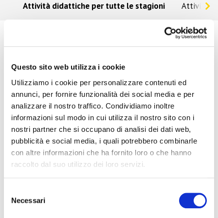
Attività didattiche per tutte le stagioni
Attività d
Attività didattiche per le secondarie di secondo grado
Il Dipartimento Didattico Scientifico propone attività
didattiche differenziate per ogni ordine di scuola e per
età che potranno essere realizzati sia nel periodo di
Questo sito web utilizza i cookie
bassa stagione (a partire dal 1° ottobre 2025 alla
Utilizziamo i cookie per personalizzare contenuti ed
riapertura ufficiale dell'Acquario) sia nei mesi di aprile
annunci, per fornire funzionalità dei social media e per
e maggio.
analizzare il nostro traffico. Condividiamo inoltre
informazioni sul modo in cui utilizza il nostro sito con i
N.B
. Tutte le attività didattiche potranno subire
nostri partner che si occupano di analisi dei dati web,
variazioni a seconda della classe e delle direttive del
pubblicità e social media, i quali potrebbero combinarle
Dipartimento Didattico Scientifico dell'Acquario di
con altre informazioni che ha fornito loro o che hanno
Cattolica.
raccolto dal suo utilizzo dei loro servizi.
Selezione
Necessari
del
SUCC
consenso