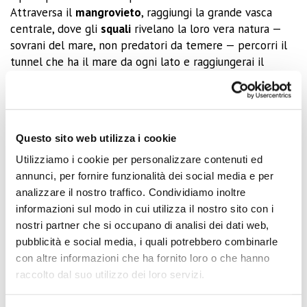
Attraversa il
mangrovieto
, raggiungi la grande vasca
centrale, dove gli
squali
rivelano la loro vera natura —
sovrani del mare, non predatori da temere — percorri il
tunnel che ha il mare da ogni lato e raggiungerai il
Relitto dei Giganti
, la
novità 2026
.
Questa grande vasca ti mostra come il mare riconquisti
gli spazi abbandonati, trasformando le lamiere
Questo sito web utilizza i cookie
arrugginite di uno scafo, in rifugio per nuove forme di
vita.
Utilizziamo i cookie per personalizzare contenuti ed
annunci, per fornire funzionalità dei social media e per
Al termine, nella
vasca tattile
,
trigoni e dasyatis
ti
analizzare il nostro traffico. Condividiamo inoltre
aspettano con le loro ali vellutate.
informazioni sul modo in cui utilizza il nostro sito con i
nostri partner che si occupano di analisi dei dati web,
Il Respiro degli Abissi è l’Acquario che non ti aspetti, per
pubblicità e social media, i quali potrebbero combinarle
portare con te un’esperienza sensoriale che non
con altre informazioni che ha fornito loro o che hanno
dimenticherai.
raccolto dal suo utilizzo dei loro servizi.